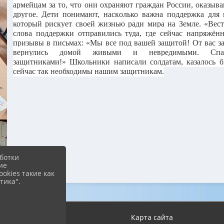
армейцам за то, что они охраняют граждан России, оказыв
другое. Дети понимают, наск
олько важна поддержка для 
который рискует своей жизнью ради мира на Земле. «Вес
слова поддержки отправились туда, где сейчас напряжённо
призывы в письмах: «Мы все под вашей защитой! От вас за
вернулись домой живыми и невредимыми. Спа
защитниками!» Школьники написали солдатам, казалось б
сейчас так необходимы нашим защитникам.
ботки
ие
okies такие как
тика".
Вход
Карта сайта