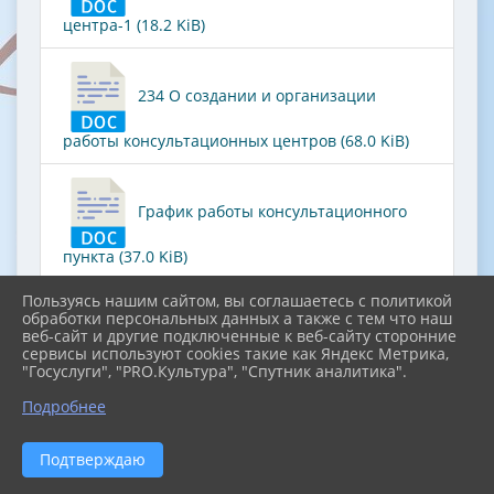
центра-1 (18.2 KiB)
234 О создании и организации
работы консультационных центров (68.0 KiB)
График работы консультационного
пункта (37.0 KiB)
Пользуясь нашим сайтом, вы соглашаетесь с политикой
Скачать все
обработки персональных данных а также с тем что наш
веб-сайт и другие подключенные к веб-сайту сторонние
сервисы используют cookies такие как Яндекс Метрика,
"Госуслуги", "PRO.Культура", "Спутник аналитика".
Подробнее
2026 г. konstant-school.uo-simf.ru
Вход
Карта сайта
Подтверждаю
Политика обработки персональных данных