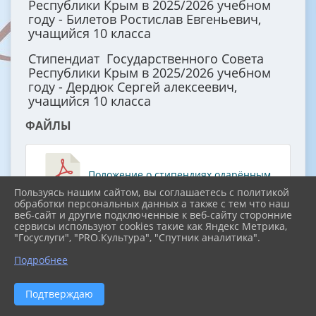
Республики Крым в 2025/2026 учебном
году - Билетов Ростислав Евгеньевич,
учащийся 10 класса
Стипендиат Государственного Совета
Республики Крым в 2025/2026 учебном
году - Дердюк Сергей алексеевич,
учащийся 10 класса
ФАЙЛЫ
Положение о стипендиях одарённым
Пользуясь нашим сайтом, вы соглашаетесь с политикой
обработки персональных данных а также с тем что наш
учащимся 5-11 классов учащихся ОО
веб-сайт и другие подключенные к веб-сайту сторонние
Симферопольского района (2.6 MiB)
сервисы используют cookies такие как Яндекс Метрика,
"Госуслуги", "PRO.Культура", "Спутник аналитика".
Положение о стипендиях
Подробнее
Государственного Совете Республики Крым
Подтверждаю
(107.2 KiB)