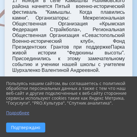
17 ноября в селе Камышлы Нахимовского
района начнется Пятый военно-исторический
фестиваль “Камышлы. Когда плавились
камни”. Организаторы: Межрегиональная
Общественная Организация «Крымская
Федерация Страйкбола», Региональная
Общественная Организация «Севастопольский
Военно-исторический клуб», Фонд
Президентских Грантов при поддержкеПарка
живой истории “Федюхины высоты”.
Присоединились к этому замечательному
событию и ученики нашей школы с учителем
Шурхаленко Валентиной Андреевной.
На территории фестиваля разместились два
Пользуясь нашим сайтом, вы соглашаетесь с политикой
военных лагеря РККА и Вермахта, где солдаты в
обработки персональных данных а также с тем что наш
свободное от военных действий время были
веб-сайт и другие подключенные к веб-сайту сторонние
сервисы используют cookies такие как Яндекс Метрика,
заняты готовкой незамысловатой пищи, чисткой
"Госуслуги", "PRO.Культура", "Спутник аналитика".
оружия и приведением формы в порядок. По
первому сигналу командиров участники в
Подробнее
приготовились к сражению, которое прошло в
окопах, сохранившихся еще с боев осени 41
Подтверждаю
года.