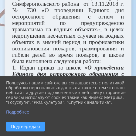
Симферопольского района от 13.11.2018 г.
№ 730 «О проведении
Единого дня
осторожного обращения с огнем и
мероприятий по предупреждению
травматизма на водных объектах», в целях
недопущения несчастных случаев на водных
объектах в зимний период и профилактики
возникновения пожаров, травмирования и
гибели детей во время пожаров, в школе
была выполнена следующая работа:
1. Издан приказ по школе «
О проведении
Единого дня осторожного обращения с
огнем и мероприятий по предупреждению
Пользуясь нашим сайтом, вы соглашаетесь с политикой
травматизма на водных объектах» №
обработки персональных данных а также с тем что наш
веб-сайт и другие подключенные к веб-сайту сторонние
349-О от 14.11.2018 г.
сервисы используют cookies такие как Яндекс Метрика,
2. 20 ноября проведен Единый день знаний
"Госуслуги", "PRO.Культура", "Спутник аналитика".
осторожного обращения с огнем . в рамках
Подробнее
которого
с обучающимися 1-11 классов
проведены беседы по правилам безопасного
поведения и действиям в случае
Подтверждаю
возникновения пожара в образовательной