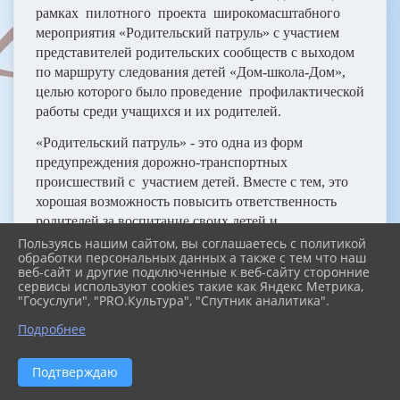
рамках пилотного проекта широкомасштабного
мероприятия «Родительский патруль» с участием
представителей родительских сообществ с выходом
по маршруту следования детей «Дом-школа-Дом»,
целью которого было проведение профилактической
работы среди учащихся и их родителей.
«Родительский патруль» - это одна из форм
предупреждения дорожно-транспортных
происшествий с участием детей. Вместе с тем, это
хорошая возможность повысить ответственность
родителей за воспитание своих детей и
формирование безопасного стиля поведения.
Пользуясь нашим сайтом, вы соглашаетесь с политикой
обработки персональных данных а также с тем что наш
веб-сайт и другие подключенные к веб-сайту сторонние
«Родительский патруль» дежурил около школы и
сервисы используют cookies такие как Яндекс Метрика,
контролировал, как обучающиеся, родители
"Госуслуги", "PRO.Культура", "Спутник аналитика".
переходят дорогу, как передвигаются по пешеходной
Подробнее
дорожке, раздавали родителям памятки по обучению
детей правилам дорожного движения, рассказывали
детям правила безопасного движения на улице и
Подтверждаю
дороге.