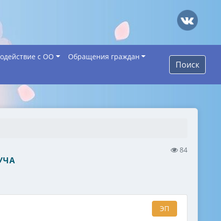
одействие с ОО
Обращения граждан
Поиск
84
УЧА
ЭП