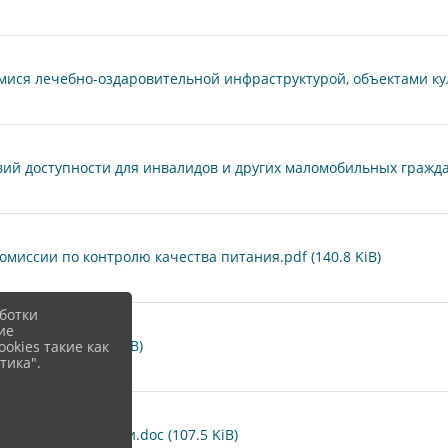
я лечебно-оздаровительной инфраструктурой, объектами куль
й доступности для инвалидов и других маломобильных граждан
миссии по контролю качества питания.pdf (140.8 KiB)
ботки
ие
нию.pdf (140.8 KiB)
okies такие как
тика".
 самообразовании.doc (107.5 KiB)