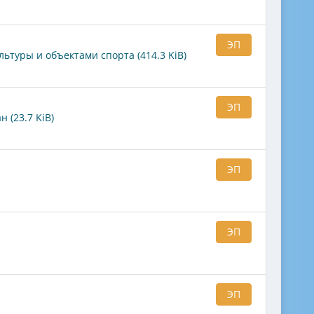
ЭП
туры и объектами спорта (414.3 KiB)
ЭП
 (23.7 KiB)
ЭП
ЭП
ЭП