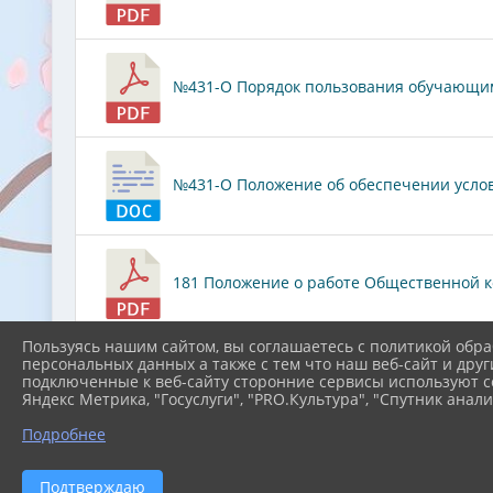
№431-О Порядок пользования обучающимис
№431-О Положение об обеспечении услови
181 Положение о работе Общественной ко
Пользуясь нашим сайтом, вы соглашаетесь с политикой обра
персональных данных а также с тем что наш веб-сайт и друг
О работе общественногй комиссии по пита
подключенные к веб-сайту сторонние сервисы используют co
Яндекс Метрика, "Госуслуги", "PRO.Культура", "Спутник анали
Подробнее
162 Положение о семейном образовании и
Подтверждаю