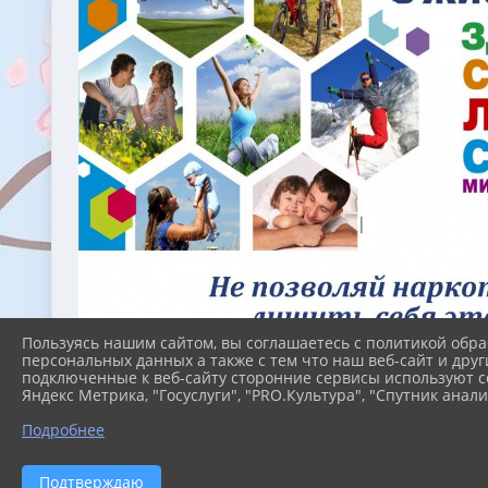
Пользуясь нашим сайтом, вы соглашаетесь с политикой обра
персональных данных а также с тем что наш веб-сайт и друг
подключенные к веб-сайту сторонние сервисы используют co
Яндекс Метрика, "Госуслуги", "PRO.Культура", "Спутник анали
Подробнее
2026 г. konstant-school.uo-simf.ru
Подтверждаю