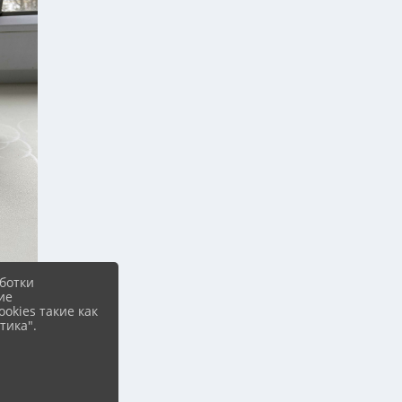
ботки
ие
okies такие как
тика".