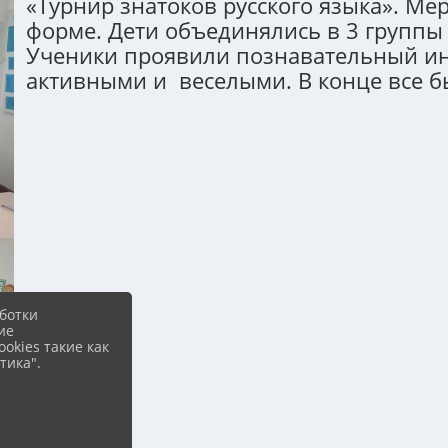
«Турнир знатоков русского языка». М
форме. Дети объединялись в 3 группы
Ученики проявили познавательный ин
активными и веселыми. В конце все 
ботки
ие
okies такие как
тика".