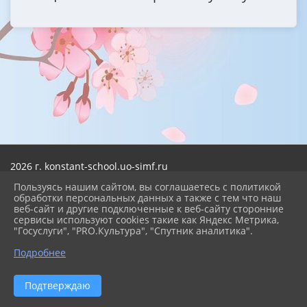
2026 г. konstant-school.uo-simf.ru
Вход
Пользуясь нашим сайтом, вы соглашаетесь с политикой
Карта сайта
обработки персональных данных а также с тем что наш
Политика обработки персональных данных
веб-сайт и другие подключенные к веб-сайту сторонние
сервисы используют cookies такие как Яндекс Метрика,
Сделано на KubCMS
"Госуслуги", "PRO.Культура", "Спутник аналитика".
Разработка и поддержка
Подробнее
Подтверждаю