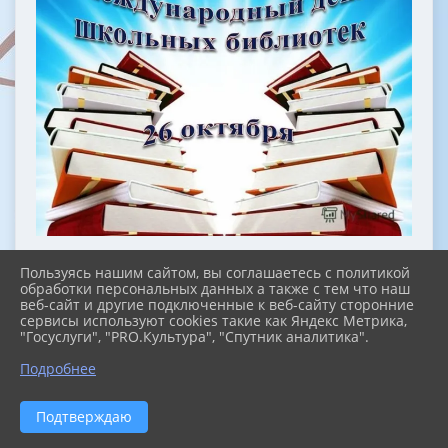
26 октября «Международный день
Пользуясь нашим сайтом, вы соглашаетесь с политикой
школьных библиотек». К сожалению в
обработки персональных данных а также с тем что наш
нашем современном мире, в мире
веб-сайт и другие подключенные к веб-сайту сторонние
технологий, мы совсем забыли о том, что
сервисы используют cookies такие как Яндекс Метрика,
"Госуслуги", "PRO.Культура", "Спутник аналитика".
есть книги.
Библиотека-это место в котором каждый
Подробнее
человек может уединиться, найти ответ
на все вопросы, а так же погрузиться в
Подтверждаю
мир знаний. Книга- лучший друг
человека. Читая, мы забываем о своих