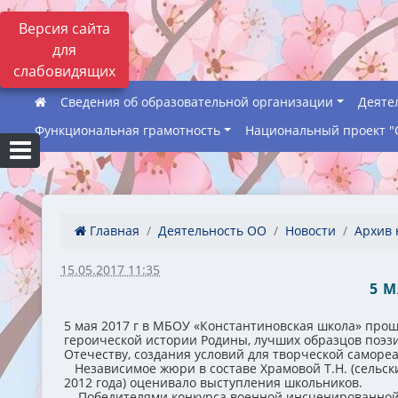
Версия сайта
для
слабовидящих
Сведения об образовательной организации
Деяте
Функциональная грамотность
Национальный проект "
Главная
Деятельность ОО
Новости
Архив 
15.05.2017 11:35
5 
5 мая 2017 г в МБОУ «Константиновская школа» пр
героической истории Родины, лучших образцов поэзи
Отечеству, создания условий для творческой самореа
Независимое жюри в составе Храмовой Т.Н. (сельский
2012 года) оценивало выступления школьников.
Победителями конкурса военной инсценированной пес