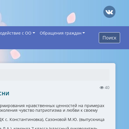
одействие с ОО
Обращения граждан
Поиск
40
СНИ
формирования нравственных ценностей на примерах
околения чувство патриотизма и любви к своему
ДК с. Константиновка), Сазоновой М.Ю. (выпускница
.А.), команда 7 класса (классный руководитель