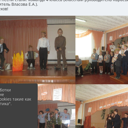
тель Власова Е.А.).
ехов!
ботки
ие
okies такие как
тика".