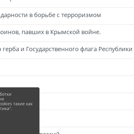
лидарности в борьбе с терроризмом
 воинов, павших в Крымской войне.
о герба и Государственного флага Республик
ботки
ие
"
okies такие как
тика".