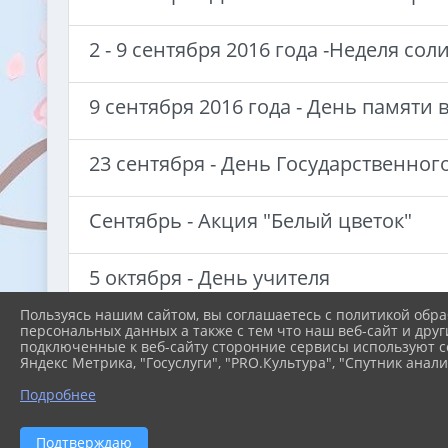
2 - 9 сентября 2016 года -Неделя со
9 сентября 2016 года - День памяти
23 сентября - День Государственног
Сентябрь - Акция "Белый цветок"
5 октября - День учителя
Пользуясь нашим сайтом, вы соглашаетесь с политикой обра
персональных данных а также с тем что наш веб-сайт и друг
30 сентября - Акция "Журавлик мира
подключенные к веб-сайту сторонние сервисы используют co
Яндекс Метрика, "Госуслуги", "PRO.Культура", "Спутник анали
27 октября - "Кто такие пионеры"
Подробнее
Подтверждаю