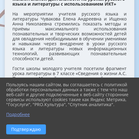
языка и литературы с использованием ИКТ»
На мероприятии учителя русского языка и
литературы Чувакова Елена Андреевна и Ищенко
Анна Николаевна стремились показать методы и
приёмы максимального использования
познавательных и творческих возможностей детей
для овладения необходимыми в обучении умениями
и навыками через внедрение в уроки русского
языка и литературы новых информационных
технологий, развивающих познавательные
способности детей.
Гости школы молодого учителя посетили фрагмент
урока литературы в 7 классе «Сведения о жизни А.С.
Пушкина. «Медный всадник», который показала
Ищенко Анна Николаевна и фрагмент урока
Пользуясь нашим сайтом, вы соглашаетесь с политикой
русского языка в 5 классе «Сложные слова». Подводя
обработки персональных данных а также с тем что наш
итоги мероприятия, методист ЦДЮТ
веб-сайт и другие подключенные к веб-сайту сторонние
Симферопольского района Кульчейко Е. В. отметила
сервисы используют cookies такие как Яндекс Метрика,
плодотворную работу учителей русского языка и
"Госуслуги", "PRO.Культура", "Спутник аналитика".
литературы Константиновской школы, предложила
молодым учителям использовать в своей работе,
Подробнее
увиденные методы и приемы.
Подтверждаю