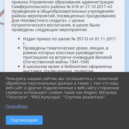
приказа Управления образования администрации
Симферопольского района № 618 от 27.10.2017 «О
проведении в общеобразовательных учреждениях
района мероприятий, посвященных празднованию
Дня Неизвестного солдата», с целью
патриотического воспитания, в школе были
проведены следующие мероприятия:
Издан приказ по школе № 357-О от 01.11.2017
г.
Проведены тематические уроки, лекции, в
рамках которых классные руководители
приглашали на встречи очевидцев Великой
Отечественной войны 1941-1945
В школьном музее и библиотеке оформлены
выставки, посвященные подвигам
защитникам Отечества
Пользуясь нашим сайтом, вы соглашаетесь с политикой
Проведена акция «Никто не забыт – ничто не
обработки персональных данных а также с тем что наш
забыто. Расскажи о своих дедах». Сбор
веб-сайт и другие подключенные к веб-сайту сторонние
материала и выпуск стенгазеты о героях-
сервисы используют cookies такие как Яндекс Метрика,
соотечественниках.
"Госуслуги", "PRO.Культура", "Спутник аналитика".
Проведен школьный турнир по пионерболу
среди учащихся 5-7 классов, приуроченный ко
Подробнее
Дню Неизвестного Солдата.
Подтверждаю