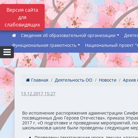
Версия сайта
для
слабовидящих
Сведения об образовательной организации
Деяте
Функциональная грамотность
Национальный проект "
Главная
Деятельность ОО
Новости
Архив 
13.12.2017 15:27
Во исполнение распоряжения администрации Симферо
посвященных Дню Героев Отечества», приказа Управл
2017 г. «О подготовке и проведении мероприятий, п
школьников,в школе были проведены следующие меро
Проведены тематические уроки, лекции, класс