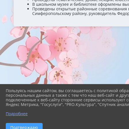
В школьном музее и библиотеке оформлены вы
Проведены открытые районные соревнования по
Симферопольскому району, руководитель Федор
Пользуясь нашим сайтом, вы соглашаетесь с политикой обра
персональных данных а также с тем что наш веб-сайт и друг
подключенные к веб-сайту сторонние сервисы используют co
Яндекс Метрика, "Госуслуги", "PRO.Культура", "Спутник анали
Подробнее
2026 г. konstant-school.uo-simf.ru
Подтверждаю