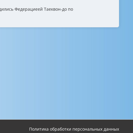
дились Федерациеей Таеквон-до по
Политика обработки персональных данных