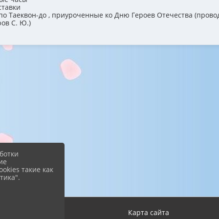
ставки
 Таеквон-до , приуроченные ко Дню Героев Отечества (прово
ов С. Ю.)
ботки
ие
okies такие как
тика".
Вход
Карта сайта