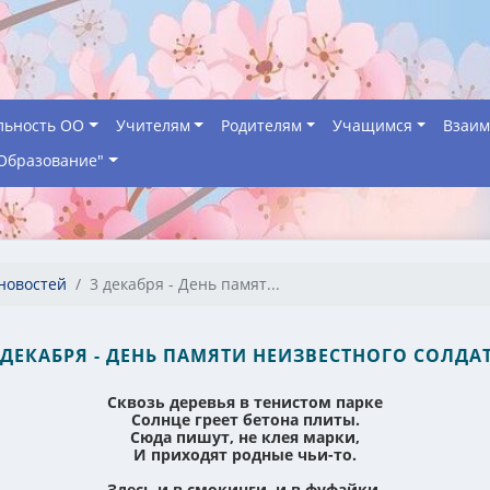
льность ОО
Учителям
Родителям
Учащимся
Взаим
Образование"
новостей
3 декабря - День памят...
 ДЕКАБРЯ - ДЕНЬ ПАМЯТИ НЕИЗВЕСТНОГО СОЛДА
Сквозь деревья в тенистом парке
Солнце греет бетона плиты.
Сюда пишут, не клея марки,
И приходят родные чьи-то.
Здесь и в смокинги, и в фуфайки,