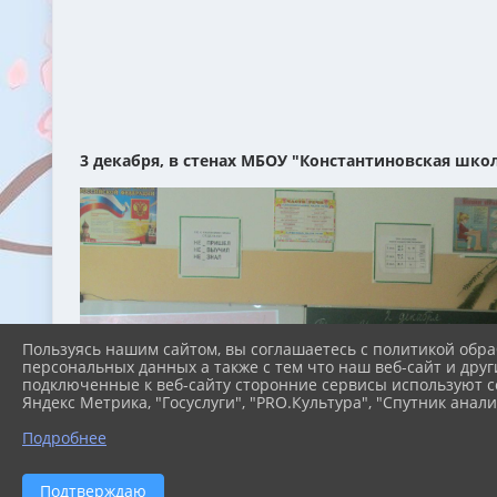
3 декабря, в стенах МБОУ "Константиновская шко
Пользуясь нашим сайтом, вы соглашаетесь с политикой обра
персональных данных а также с тем что наш веб-сайт и друг
подключенные к веб-сайту сторонние сервисы используют co
Яндекс Метрика, "Госуслуги", "PRO.Культура", "Спутник анали
Подробнее
Подтверждаю