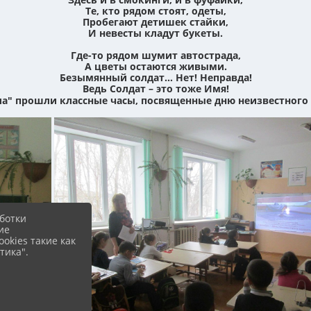
Те, кто рядом стоят, одеты,
Пробегают детишек стайки,
И невесты кладут букеты.
Где-то рядом шумит автострада,
А цветы остаются живыми.
Безымянный солдат… Нет! Неправда!
Ведь Солдат – это тоже Имя!
ла" прошли классные часы, посвященные дню неизвестного 
ботки
ие
okies такие как
тика".