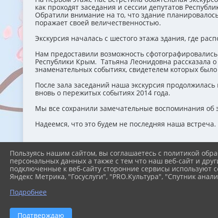
как проходят заседания и сессии депутатов Республи
Обратили внимание на то, что здание планировалось 
поражает своей величественностью.
Экскурсия началась с шестого этажа здания, где ра
Нам предоставили возможность сфотографировались 
Республики Крым. Татьяна Леонидовна рассказала о 
знаменательных событиях, свидетелем которых было 
После зала заседаний наша экскурсия продолжилась
вновь о пережитых событиях 2014 года.
Мы все сохранили замечательные воспоминания об эт
Надеемся, что это будем не последняя наша встреча.
Пользуясь нашим сайтом, вы соглашаетесь с политикой обра
персональных данных а также с тем что наш веб-сайт и друг
подключенные к веб-сайту сторонние сервисы используют co
Яндекс Метрика, "Госуслуги", "PRO.Культура", "Спутник анали
Подробнее
Подтверждаю