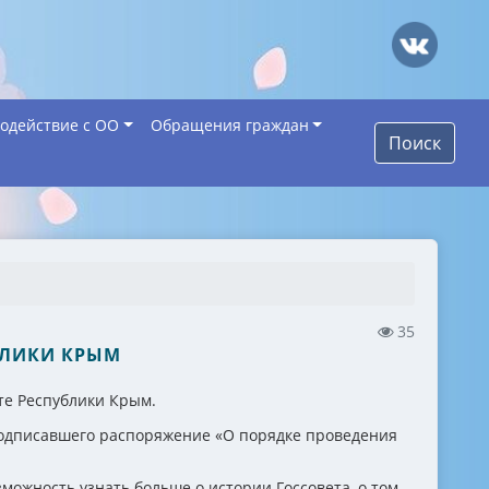
одействие с ОО
Обращения граждан
Поиск
35
УБЛИКИ КРЫМ
те Республики Крым.
подписавшего распоряжение «О порядке проведения
можность узнать больше о истории Госсовета, о том,