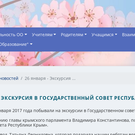
льность ОО
Учителям
Родителям
Учащимся
Взаим
Образование"
новостей
26 января - Экскурсия ...
- ЭКСКУРСИЯ В ГОСУДАРСТВЕННЫЙ СОВЕТ РЕСП
аря 2017 года побывали на экскурсии в Государственном сове
ению главы крымского парламента Владимира Константинова, 
ета Республики Крым».
вод, Татьяна Леонидовна, которая подарила нашим ребятам воз