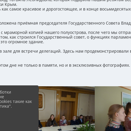
ки Крым.
как самое красивое и дорогостоящее, и в конце восьмидесятых
сположена приёмная председателя Государственного Совета Вл
с мраморной копией нашего полуострова, после чего мы отправ
том, как строился Государственный совет, о функциях парламен
это огромное здание.
 в зале для встречи делегаций. Здесь нам продемонстрировали
ом дне не только в памяти, но и в эксклюзивных фотографиях.
ботки
ие
okies такие как
тика".