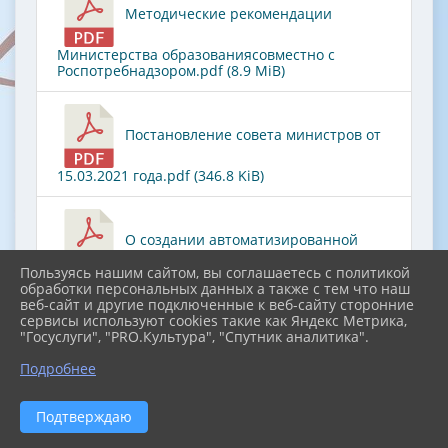
Методические рекомендации
Министерства образованиясовместно с
Роспотребнадзором.pdf (8.9 MiB)
Постановление совета министров от
15.03.2021 года.pdf (346.8 KiB)
О создании автоматизированной
Пользуясь нашим сайтом, вы соглашаетесь с политикой
системы управления питанием и доступом в
обработки персональных данных а также с тем что наш
муниципальных общеобразовательных
веб-сайт и другие подключенные к веб-сайту сторонние
организациях в Республике Кры (608.2 KiB)
сервисы используют cookies такие как Яндекс Метрика,
"Госуслуги", "PRO.Культура", "Спутник аналитика".
Подробнее
МР по соблюдению стандартов в
Подтверждаю
организации питания (1.3 MiB)